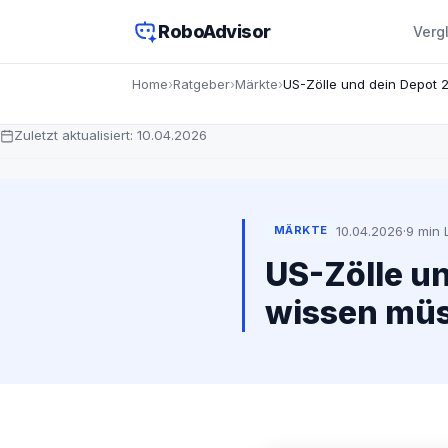
RoboAdvisor
Verg
Home
›
Ratgeber
›
Märkte
›
Zuletzt aktualisiert:
10.04.2026
10.04.2026
·
9 min 
MÄRKTE
US-Zölle un
wissen mü