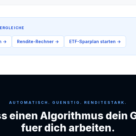
ERGLEICHE
n →
Rendite-Rechner →
ETF-Sparplan starten →
AUTOMATISCH. GUENSTIG. RENDITESTARK.
s einen Algorithmus dein 
fuer dich arbeiten.