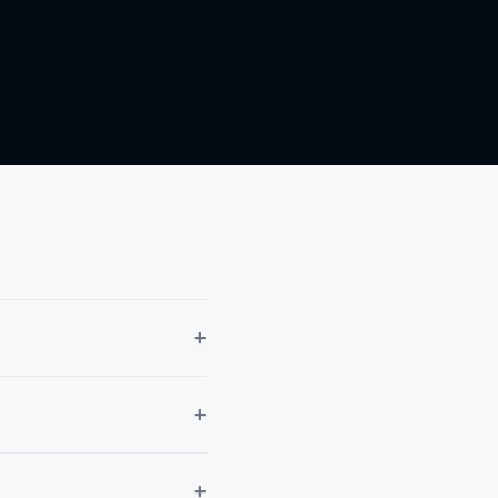
+
+
+