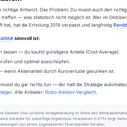
ie richtige Antwort. Das Problem: Du musst auch den richti
 treffen — was statistisch nicht möglich ist. Wer im Oktobe
 hat, hat die Erholung 2019 verpasst und langfristig
Rendi
atilität
sinnvoll ist:
n lassen — du kaufst günstigere Anteile (Cost-Average).
 prüfen und optimal ausschöpfen.
 wenn Aktienanteil durch Kursverluste gesunken ist.
musst du gar nichts tun — der hält die Strategie automati
nleger
. Alle Anbieter:
Robo-Advisor-Vergleich
.
e Gewähr. Dies ist keine Anlageberatung im Sinne des Wertpapierhan
eine Garantie für zukünftige Ergebnisse. Investieren in ETFs birgt Verlust
heidungen von einem zugelassenen Finanzberater beraten.