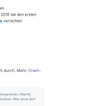
gen
r 2018 bei den ersten
te
vernichtet.
sch durch. Mehr:
Crash-
delsgesetzes (WpHG).
risiken. Bitte lasse dich