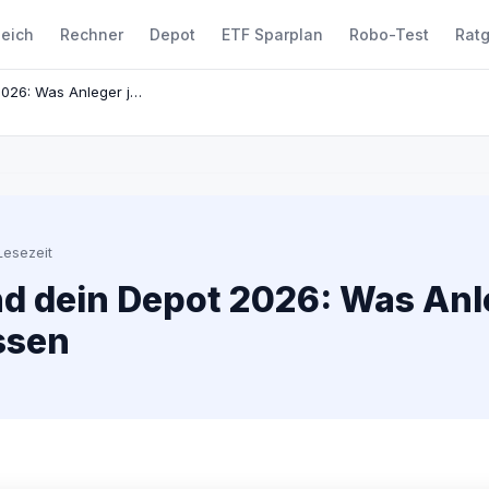
leich
Rechner
Depot
ETF Sparplan
Robo-Test
Rat
US-Zölle und dein Depot 2026: Was Anleger jetzt wissen müssen
Lesezeit
d dein Depot 2026: Was Anle
ssen