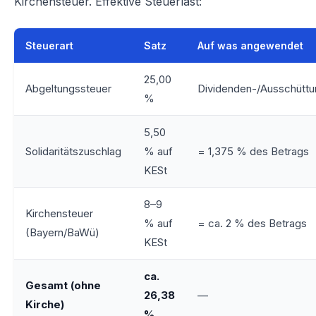
Kirchensteuer. Effektive Steuerlast:
Steuerart
Satz
Auf was angewendet
25,00
Abgeltungssteuer
Dividenden-/Ausschüttu
%
5,50
Solidaritätszuschlag
% auf
= 1,375 % des Betrags
KESt
8–9
Kirchensteuer
% auf
= ca. 2 % des Betrags
(Bayern/BaWü)
KESt
ca.
Gesamt (ohne
26,38
—
Kirche)
%