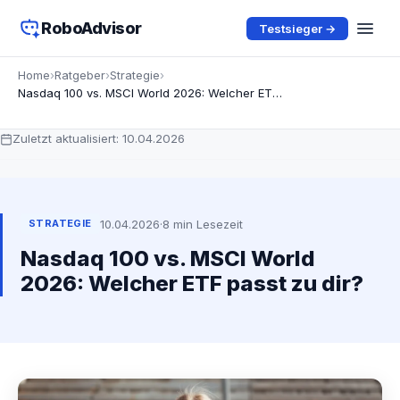
RoboAdvisor
Testsieger →
Home
›
Ratgeber
›
Strategie
›
Nasdaq 100 vs. MSCI World 2026: Welcher ETF passt zu dir?
Zuletzt aktualisiert:
10.04.2026
10.04.2026
·
8 min Lesezeit
STRATEGIE
Nasdaq 100 vs. MSCI World
2026: Welcher ETF passt zu dir?