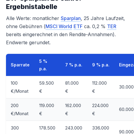
Ergebnistabelle
Alle Werte: monatlicher
Sparplan
, 25 Jahre Laufzeit,
ohne Gebühren (
MSCI World
ETF
ca. 0,2 %
TER
bereits eingerechnet in den Rendite-Annahmen).
Endwerte gerundet.
5 %
Sparrate
7 % p.a.
9 % p.a.
Eingez
p.a.
100
59.500
81.000
112.000
30.000
€/Monat
€
€
€
200
119.000
162.000
224.000
60.000
€/Monat
€
€
€
300
178.500
243.000
336.000
90.000