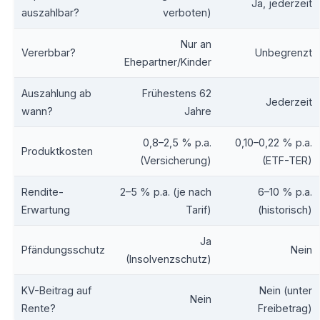
Ja, jederzeit
auszahlbar?
verboten)
Nur an
Vererbbar?
Unbegrenzt
Ehepartner/Kinder
Auszahlung ab
Frühestens 62
Jederzeit
wann?
Jahre
0,8–2,5 % p.a.
0,10–0,22 % p.a.
Produktkosten
(Versicherung)
(ETF-TER)
Rendite-
2–5 % p.a. (je nach
6–10 % p.a.
Erwartung
Tarif)
(historisch)
Ja
Pfändungsschutz
Nein
(Insolvenzschutz)
KV-Beitrag auf
Nein (unter
Nein
Rente?
Freibetrag)