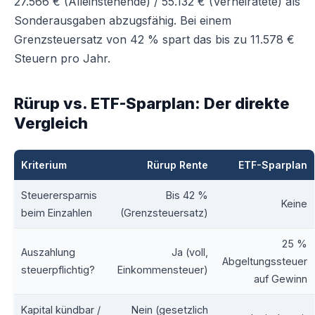
27.566 € (Alleinstehende) / 55.132 € (Verheiratete) als
Sonderausgaben abzugsfähig. Bei einem
Grenzsteuersatz von 42 % spart das bis zu 11.578 €
Steuern pro Jahr.
Rürup vs. ETF-Sparplan: Der direkte
Vergleich
Kriterium
Rürup Rente
ETF-Sparplan
Steuerersparnis
Bis 42 %
Keine
beim Einzahlen
(Grenzsteuersatz)
25 %
Auszahlung
Ja (voll,
Abgeltungssteuer
steuerpflichtig?
Einkommensteuer)
auf Gewinn
Kapital kündbar /
Nein (gesetzlich