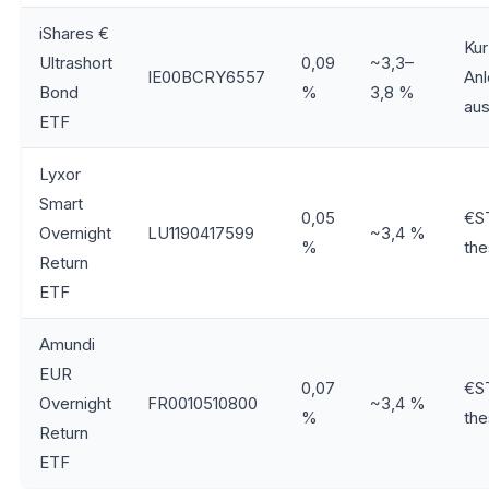
iShares €
Kur
Ultrashort
0,09
~3,3–
IE00BCRY6557
Anl
Bond
%
3,8 %
au
ETF
Lyxor
Smart
0,05
€S
Overnight
LU1190417599
~3,4 %
%
the
Return
ETF
Amundi
EUR
0,07
€S
Overnight
FR0010510800
~3,4 %
%
the
Return
ETF