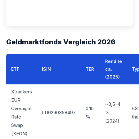
Geldmarktfonds Vergleich 2026
Rendite
ETF
ISIN
TER
ca.
Ty
(2025)
Xtrackers
EUR
~3,5–4
Overnight
0,10
€S
LU0290358497
%
Rate
%
the
(2024)
Swap
(XEON)