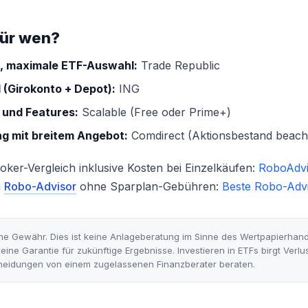
für wen?
g, maximale ETF-Auswahl:
Trade Republic
 (Girokonto + Depot):
ING
 und Features:
Scalable (Free oder Prime+)
g mit breitem Angebot:
Comdirect (Aktionsbestand beach
oker-Vergleich inklusive Kosten bei Einzelkäufen:
RoboAdvi
n
Robo-Advisor
ohne Sparplan-Gebühren:
Beste Robo-Adv
e Gewähr. Dies ist keine Anlageberatung im Sinne des Wertpapierhan
eine Garantie für zukünftige Ergebnisse. Investieren in ETFs birgt Verlust
heidungen von einem zugelassenen Finanzberater beraten.