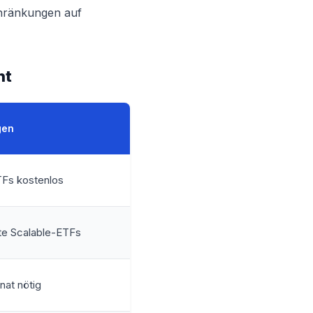
chränkungen auf
ht
gen
TFs kostenlos
te Scalable-ETFs
at nötig