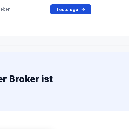
Testsieger →
geber
r Broker ist