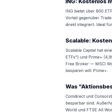
ING: Kostenlos m
ING bietet über 800 ET
Vorteil gegenüber Trade
direkt integriert. Ideal f
Scalable: Kosten
Scalable Capital hat ein
ETFs") und Prime+ (4,99
Free Broker — MSCI Worl
besparen will: Prime+.
Was "Aktionsbes
Comdirect und Consorsb
besparbar sind. Außerha
World und FTSE All Worl