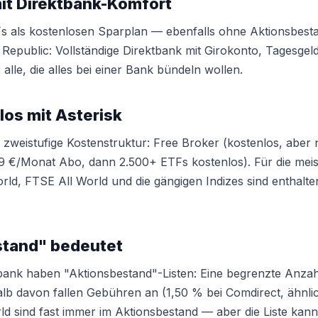
it Direktbank-Komfort
Fs als kostenlosen Sparplan — ebenfalls ohne Aktionsbest
 Republic: Vollständige Direktbank mit Girokonto, Tagesge
ür alle, die alles bei einer Bank bündeln wollen.
los mit Asterisk
e zweistufige Kostenstruktur: Free Broker (kostenlos, aber
 €/Monat Abo, dann 2.500+ ETFs kostenlos). Für die meist
d, FTSE All World und die gängigen Indizes sind enthalte
tand" bedeutet
ank haben "Aktionsbestand"-Listen: Eine begrenzte Anzahl
lb davon fallen Gebühren an (1,50 % bei Comdirect, ähnli
d sind fast immer im Aktionsbestand — aber die Liste kann