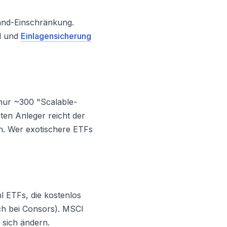
and-Einschränkung.
ld und
Einlagensicherung
 nur ~300 "Scalable-
en Anleger reicht der
n. Wer exotischere ETFs
 ETFs, die kostenlos
ch bei Consors). MSCI
 sich ändern.