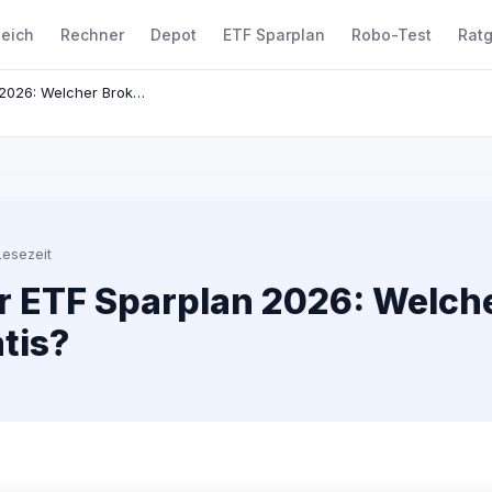
leich
Rechner
Depot
ETF Sparplan
Robo-Test
Rat
Kostenloser ETF Sparplan 2026: Welcher Broker ist wirklich gratis?
Lesezeit
 ETF Sparplan 2026: Welche
atis?