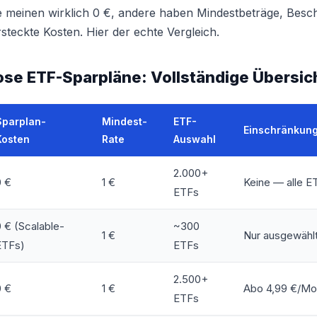
 meinen wirklich 0 €, andere haben Mindestbeträge, Bes
teckte Kosten. Hier der echte Vergleich.
ose ETF-Sparpläne: Vollständige Übersic
Sparplan-
Mindest-
ETF-
Einschränkun
Kosten
Rate
Auswahl
2.000+
0 €
1 €
Keine — alle E
ETFs
 € (Scalable-
~300
1 €
Nur ausgewähl
ETFs)
ETFs
2.500+
0 €
1 €
Abo 4,99 €/Mon
ETFs