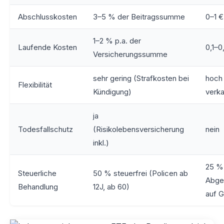
Abschlusskosten
3–5 % der Beitragssumme
0–1 €
1–2 % p.a. der
Laufende Kosten
0,1–
Versicherungssumme
sehr gering (Strafkosten bei
hoch 
Flexibilität
Kündigung)
verka
ja
Todesfallschutz
(Risikolebensversicherung
nein
inkl.)
25 %
Steuerliche
50 % steuerfrei (Policen ab
Abge
Behandlung
12J, ab 60)
auf 