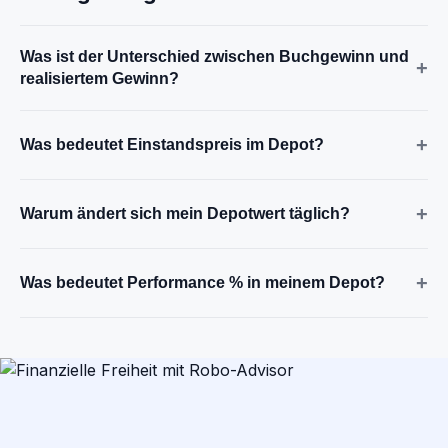
Was ist der Unterschied zwischen Buchgewinn und
+
realisiertem Gewinn?
+
Was bedeutet Einstandspreis im Depot?
+
Warum ändert sich mein Depotwert täglich?
+
Was bedeutet Performance % in meinem Depot?