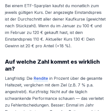
Bei einem ETF-Sparplan kaufst du monatlich zum
jeweils gültigen Kurs. Der angezeigte Einstandspreis
ist der Durchschnitt aller deiner Kaufkurse (gewichtet
nach Stückzahl). Wenn du im Januar zu 100 € und
im Februar zu 120 € gekauft hast, ist dein
Einstandspreis 110 €. Aktueller Kurs 130 €: Dein
Gewinn ist 20 € pro Anteil (+18 %).
Auf welche Zahl kommt es wirklich
an?
Langfristig: Die
Rendite
in Prozent über die gesamte
Haltezeit, verglichen mit dem Ziel (z.B. 7 % p.a.
angestrebt). Kurzfristig: Nicht auf die täglich
schwankende Performance schauen — das verleitet
zu Fehlentscheidungen. Besser: Einmal im Jahr