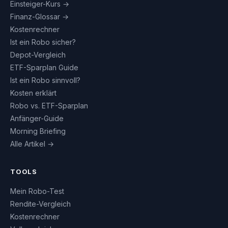
Einsteiger-Kurs →
Finanz-Glossar →
Kostenrechner
Ist ein Robo sicher?
Depot-Vergleich
ETF-Sparplan Guide
Ist ein Robo sinnvoll?
Kosten erklärt
Robo vs. ETF-Sparplan
Anfänger-Guide
Morning Briefing
Alle Artikel →
TOOLS
Mein Robo-Test
Rendite-Vergleich
Kostenrechner