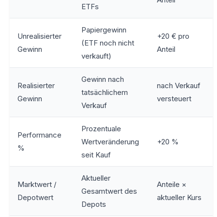
ETFs
Papiergewinn
Unrealisierter
+20 € pro
(ETF noch nicht
Gewinn
Anteil
verkauft)
Gewinn nach
Realisierter
nach Verkauf
tatsächlichem
Gewinn
versteuert
Verkauf
Prozentuale
Performance
Wertveränderung
+20 %
%
seit Kauf
Aktueller
Marktwert /
Anteile ×
Gesamtwert des
Depotwert
aktueller Kurs
Depots