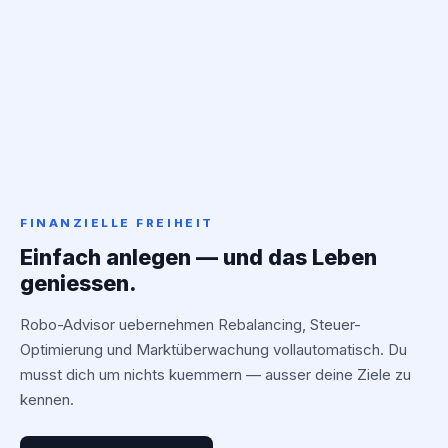
FINANZIELLE FREIHEIT
Einfach anlegen — und das Leben
geniessen.
Robo-Advisor uebernehmen Rebalancing, Steuer-
Optimierung und Marktüberwachung vollautomatisch. Du
musst dich um nichts kuemmern — ausser deine Ziele zu
kennen.