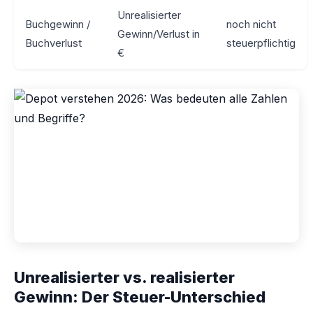
Unrealisierter
Buchgewinn /
noch nicht
Gewinn/Verlust in
Buchverlust
steuerpflichtig
€
Unrealisierter vs. realisierter
Gewinn: Der Steuer-Unterschied