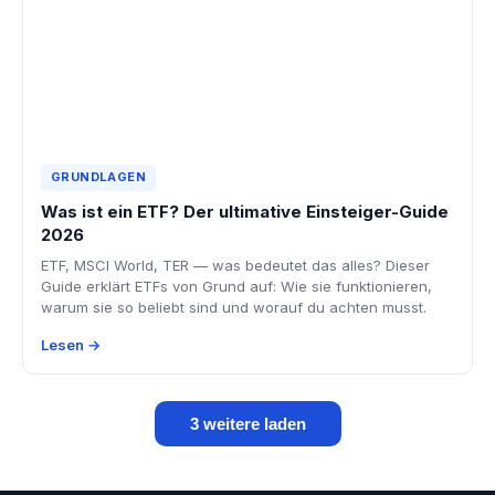
GRUNDLAGEN
Was ist ein ETF? Der ultimative Einsteiger-Guide
2026
ETF, MSCI World, TER — was bedeutet das alles? Dieser
Guide erklärt ETFs von Grund auf: Wie sie funktionieren,
warum sie so beliebt sind und worauf du achten musst.
Lesen →
3 weitere laden