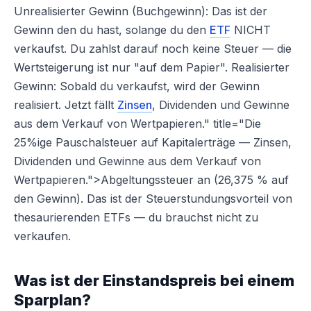
Unrealisierter Gewinn (Buchgewinn): Das ist der
Gewinn den du hast, solange du den
ETF
NICHT
verkaufst. Du zahlst darauf noch keine Steuer — die
Wertsteigerung ist nur "auf dem Papier". Realisierter
Gewinn: Sobald du verkaufst, wird der Gewinn
realisiert. Jetzt fällt
Zinsen
, Dividenden und Gewinne
aus dem Verkauf von Wertpapieren." title="Die
25%ige Pauschalsteuer auf Kapitalerträge — Zinsen,
Dividenden und Gewinne aus dem Verkauf von
Wertpapieren.">Abgeltungssteuer an (26,375 % auf
den Gewinn). Das ist der Steuerstundungsvorteil von
thesaurierenden ETFs — du brauchst nicht zu
verkaufen.
Was ist der Einstandspreis bei einem
Sparplan?