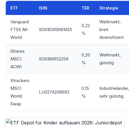
ETF
ISIN
TER
Strategie
Vanguard
Weltmarkt,
0,22
FTSE All-
IE00B3RBWM25
breit
%
World
diversifiziert
iShares
0,20
Weltmarkt,
MSCI
IE00B6R52259
%
günstig
ACWI
Xtrackers
MSCI
0,15
Industrieländer
LU0274208692
World
%
sehr günstig
Swap