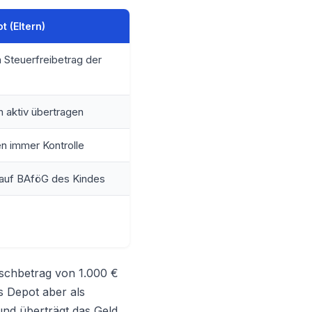
t (Eltern)
in Steuerfreibetrag der
 aktiv übertragen
en immer Kontrolle
s auf BAföG des Kindes
uschbetrag von 1.000 €
s Depot aber als
nd überträgt das Geld