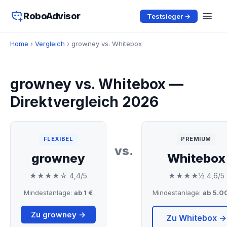
RoboAdvisor
Testsieger →
Home
›
Vergleich
› growney vs. Whitebox
growney vs. Whitebox —
Direktvergleich 2026
FLEXIBEL
PREMIUM
vs.
growney
Whitebox
★★★★☆ 4,4/5
★★★★½ 4,6/5
Mindestanlage:
ab 1 €
Mindestanlage:
ab 5.0
Zu growney →
Zu Whitebox →