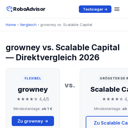
RoboAdvisor
Testsieger →
Home
›
Vergleich
› growney vs. Scalable Capital
growney vs. Scalable Capital
— Direktvergleich 2026
FLEXIBEL
GRÖSSTER DE R
vs.
growney
Scalable C
★★★★☆ 4,4/5
★★★★☆ 4,
Mindestanlage:
ab 1 €
Mindestanlage:
ab
Zu growney →
Zu Scalable Ca